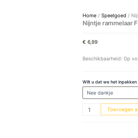
Nijntje rammelaar Fluffy pin
Home
/
Speelgoed
/ Nij
Nijntje rammelaar F
€
6,99
Beschikbaarheid:
Op vo
Wilt u dat we het inpakken
Toevoegen a