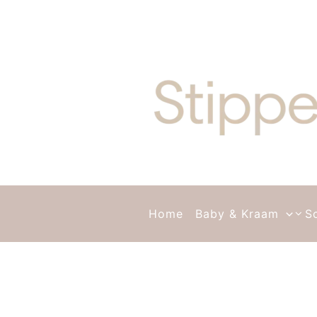
Ga naar de inhoud
Home
Baby & Kraam
S