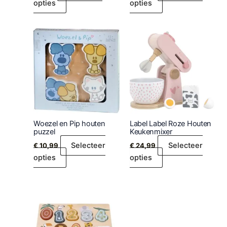
opties
opties
Woezel en Pip houten
Label Label Roze Houten
puzzel
Keukenmixer
Selecteer
Selecteer
€
10,99
€
24,99
opties
opties