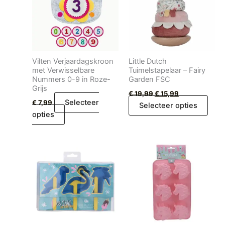
Vilten Verjaardagskroon
Little Dutch
met Verwisselbare
Tuimelstapelaar – Fairy
Nummers 0-9 in Roze-
Garden FSC
Grijs
€
19,99
€
15,99
Selecteer
€
7,99
Selecteer opties
opties