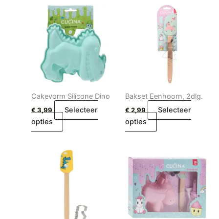
Cakevorm Silicone Dino
Bakset Eenhoorn, 2dlg.
Selecteer
Selecteer
€
3,99
€
2,99
opties
opties