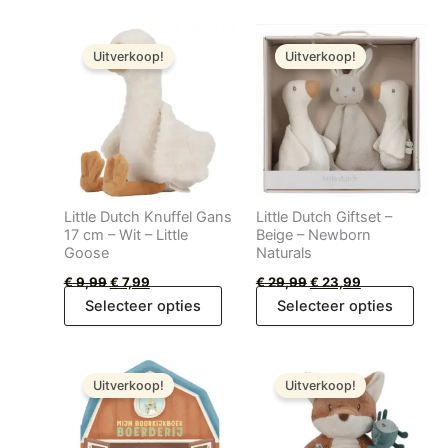
Oorspronkelijke
Huidige
Oorspronkelijke
Huidige
prijs
prijs
prijs
prijs
Uitverkoop!
Uitverkoop!
was:
is:
was:
is:
€ 9,99.
€ 7,99.
€ 29,99.
€ 23,99.
Little Dutch Knuffel Gans
Little Dutch Giftset –
17 cm – Wit – Little
Beige – Newborn
Goose
Naturals
€
9,99
€
7,99
€
29,99
€
23,99
Selecteer opties
Selecteer opties
Oorspronkelijke
Huidige
Oorspronkelijke
Huidige
prijs
prijs
prijs
prijs
Uitverkoop!
Uitverkoop!
was:
is:
was:
is:
€ 14,95.
€ 11,96.
€ 19,99.
€ 15,99.