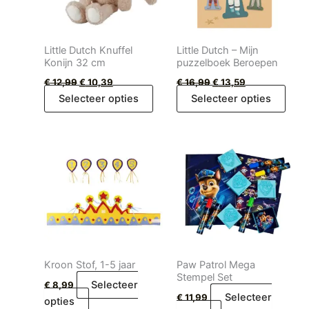
Little Dutch Knuffel
Little Dutch – Mijn
Konijn 32 cm
puzzelboek Beroepen
€
12,99
€
10,39
€
16,99
€
13,59
Selecteer opties
Selecteer opties
Kroon Stof, 1-5 jaar
Paw Patrol Mega
Stempel Set
Selecteer
€
8,99
Selecteer
€
11,99
opties