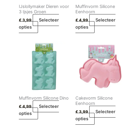
IJslollymaker Dieren voor
Muffinvorm Silicone
3 Ijsjes Groen
Eenhoorn
Selecteer
Selecteer
€
3,99
€
4,99
opties
opties
Muffinvorm Silicone Dino
Cakevorm Silicone
Eenhoorn
Selecteer
€
4,99
Selecteer
€
3,99
opties
opties