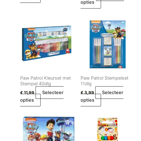
opties
Paw Patrol Kleurset met
Paw Patrol Stempelset
Stempel 40dlg
11dlg
Selecteer
Selecteer
€
11,99
€
3,99
opties
opties