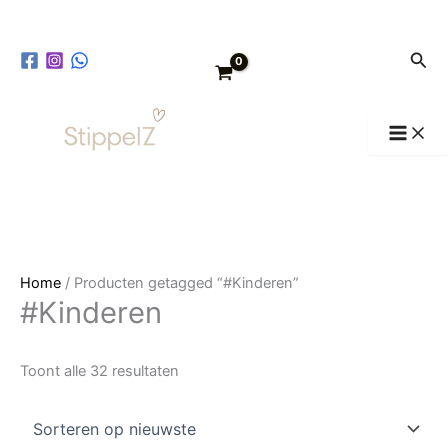
Ga
Gesorteerd
naar
op
Zoe
de
nieuwste
inhoud
Home
/ Producten getagged “#Kinderen”
#Kinderen
Toont alle 32 resultaten