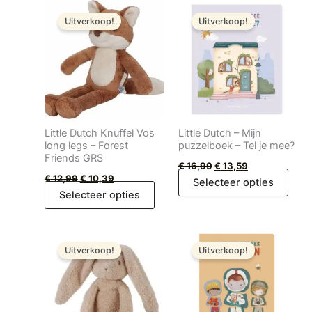
Oorspronkelijke
Huidige
Oorspronkelijke
Huidige
prijs
prijs
prijs
prijs
Uitverkoop!
Uitverkoop!
was:
is:
was:
is:
€ 12,99.
€ 10,39.
€ 16,99.
€ 13,59.
Little Dutch Knuffel Vos
Little Dutch – Mijn
long legs – Forest
puzzelboek – Tel je mee?
Friends GRS
€
16,99
€
13,59
€
12,99
€
10,39
Selecteer opties
Selecteer opties
Oorspronkelijke
Huidige
Oorspronkelijke
Huidige
prijs
prijs
prijs
prijs
Uitverkoop!
Uitverkoop!
was:
is:
was:
is:
€ 12,99.
€ 10,39.
€ 16,99.
€ 13,59.