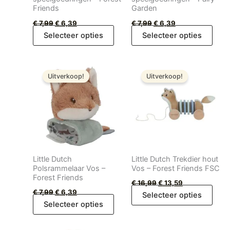
Friends
Garden
€
7,99
€
6,39
€
7,99
€
6,39
Selecteer opties
Selecteer opties
Oorspronkelijke
Huidige
Oorspronkelijke
Huidige
prijs
prijs
prijs
prijs
Uitverkoop!
Uitverkoop!
was:
is:
was:
is:
€ 7,99.
€ 6,39.
€ 16,99.
€ 13,59.
Little Dutch
Little Dutch Trekdier hout
Polsrammelaar Vos –
Vos – Forest Friends FSC
Forest Friends
€
16,99
€
13,59
€
7,99
€
6,39
Selecteer opties
Selecteer opties