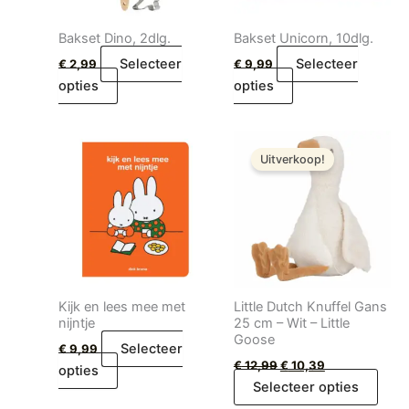
Bakset Dino, 2dlg.
Bakset Unicorn, 10dlg.
Selecteer
Selecteer
€
2,99
€
9,99
opties
opties
Oorspronkelijke
Huidige
prijs
prijs
Uitverkoop!
was:
is:
€ 12,99.
€ 10,39.
Kijk en lees mee met
Little Dutch Knuffel Gans
nijntje
25 cm – Wit – Little
Goose
Selecteer
€
9,99
€
12,99
€
10,39
opties
Selecteer opties