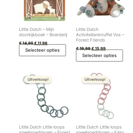
Little Dutch – Mijn
Little Dutch
doorkijkboek – Boerderij
Activiteitenknuffel Vos –
Forest Friends
€
14,95
€
11,96
€
19,99
€
15,99
Selecteer opties
Selecteer opties
Oorspronkelijke
Huidige
Oorspronkelijke
Huidige
prijs
prijs
prijs
prijs
Uitverkoop!
Uitverkoop!
was:
is:
was:
is:
€ 7,99.
€ 6,39.
€ 7,99.
€ 6,39.
Little Dutch Little loops
Little Dutch Little loops
speelgoedringen – Forest
speelgoedringen – Fairy