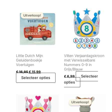
Oorspronkelijke
Huidige
prijs
prijs
Uitverkoop!
was:
is:
€ 16,95.
€ 15,99.
Little Dutch Mijn
Vilten Verjaardagskroon
Geluidenboekje
met Verwisselbare
Voertuigen
Nummers 0-9 in
Grijs/Blauw
€
16,95
€
15,99
Selecteer
€
6,99
Selecteer opties
opties
Oorspronkelijke
Huidige
prijs
prijs
Uitverkoop!
was:
is:
€ 19,99.
€ 15,99.