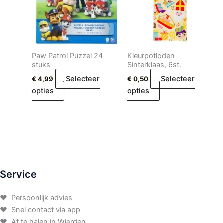
Paw Patrol Puzzel 24
Kleurpotloden
stuks
Sinterklaas, 6st.
Selecteer
Selecteer
€
4,99
€
0,50
opties
opties
Service
♥ Persoonlijk advies
♥ Snel contact via app
♥ Af te halen in Wierden